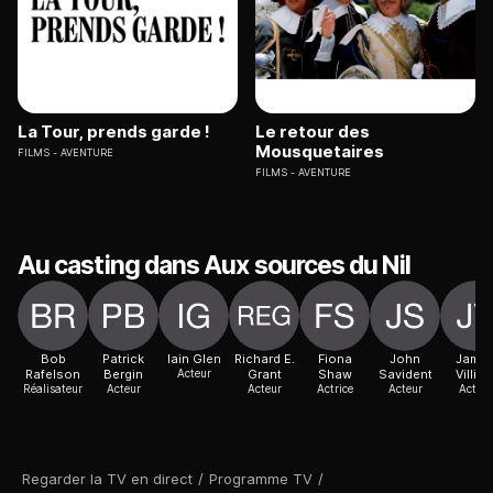
La Tour, prends garde !
Le retour des
Mousquetaires
FILMS
AVENTURE
FILMS
AVENTURE
Au casting dans Aux sources du Nil
Bob
Patrick
Iain Glen
Richard E.
Fiona
John
Jame
Rafelson
Bergin
Acteur
Grant
Shaw
Savident
Villier
Réalisateur
Acteur
Acteur
Actrice
Acteur
Acteur
Regarder la TV en direct
/
Programme TV
/