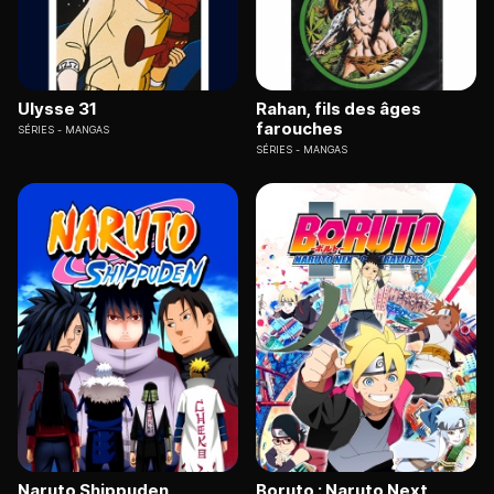
Ulysse 31
Rahan, fils des âges
farouches
SÉRIES
MANGAS
SÉRIES
MANGAS
Naruto Shippuden
Boruto : Naruto Next