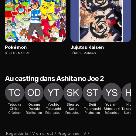
Pokémon
Jujutsu Kaisen
SÉRIES
MANGAS
SÉRIES
MANGAS
Au casting dans Ashita no Joe 2
Tetsuya
Osamu
Yoshio
Shunzo
Seiji
Yoshimi
Hide
Chiba
Dezaki
Takeuchi
Kato
Takahashi
Shinozaki
Takayash
Créateur
Réalisateur
Réalisateur
Producteur
Producteur
Scénariste
Scénaris
Regarder la TV en direct
/
Programme TV
/