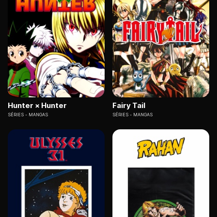
Hunter × Hunter
Fairy Tail
SÉRIES
MANGAS
SÉRIES
MANGAS