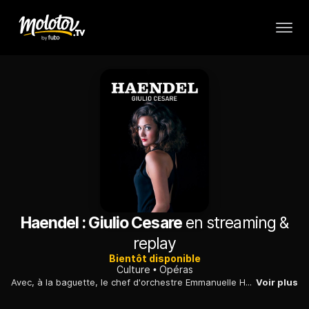
Haendel : Giulio Cesare
en streaming &
replay
Bientôt disponible
Culture
Opéras
Avec, à la baguette, le chef d'orchestre Emmanuelle Haïm, le metteur en scène espagnol Calixto Bieito propose sa vision crue et ironique de l'opéra le plus populaire de Haendel. En vedettes, la soprano Julie Fuchs et le contre-ténor Christophe Dumaux.
Voir plus