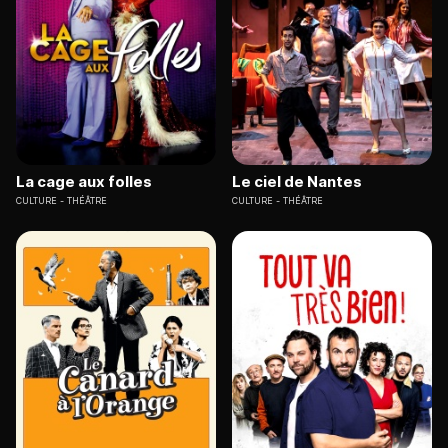
La cage aux folles
Le ciel de Nantes
CULTURE
THÉÂTRE
CULTURE
THÉÂTRE