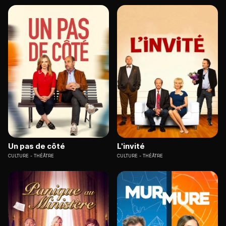
Un pas de côté
L'invité
CULTURE
THÉÂTRE
CULTURE
THÉÂTRE