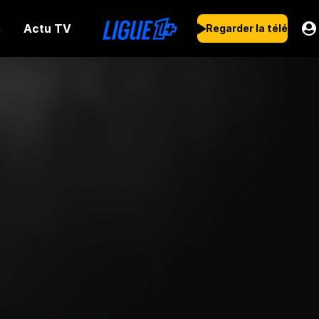
Actu TV
s
Regarder la télé