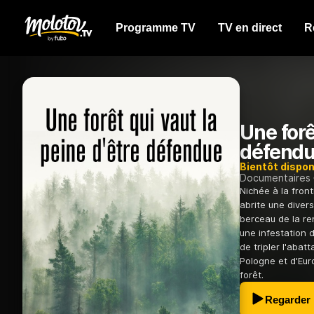
Programme TV
TV en direct
R
Une forê
défend
Bientôt dispon
Documentaires
Nichée à la front
abrite une diver
berceau de la re
une infestation 
de tripler l'abat
Pologne et d'Eur
forêt.
Regarder