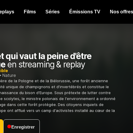
eplays
Films
Séries
Émissions TV
Nos offre
t qui vaut la peine d'être
ue
en streaming & replay
ible
Nature
ière de la Pologne et de la Biélorussie, une forêt ancienne
sité unique de champignons et d'invertébrés et constitue le
naissance du bison d'Europe. Sous prétexte de lutter contre
de scolytes, le ministre polonais de l'environnement a ordonné
tage dans cette forêt protégée. Des citoyens inquiets de
ope ont afflué vers un camp d'activistes installé au cœur de la
Enregistrer