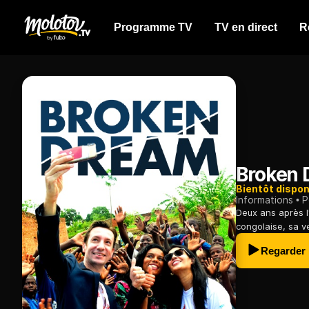
Programme TV
TV en direct
R
Broken
Bientôt dispon
Informations
P
Deux ans après l
congolaise, sa v
Regarder