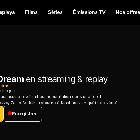
eplays
Films
Séries
Émissions TV
Nos offre
 Dream
en streaming & replay
ible
olitique
'assassinat de l'ambassadeur italien dans une forêt
euve, Zakia Seddiki, retourne à Kinshasa, en quête de vérité.
Enregistrer