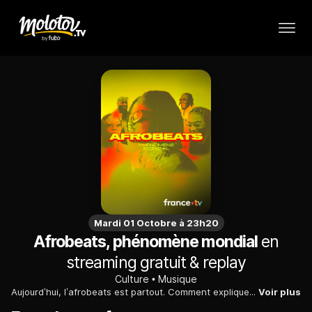
Mardi 01 Octobre à 23h20
Afrobeats, phénomène mondial
en
streaming gratuit & replay
Culture
Musique
Aujourd’hui, l’afrobeats est partout. Comment expliquer que ce son né au Nigéria, si spécifique et original, ait réussi à conquérir le monde en à peine dix ans ? Afrobeats : phénomène mondial part à la recherche de la recette magique derrière ce nouveau genre musical. Une enquête où se dessine le portrait d’une musique et d’une jeunesse globalisée propre à notre époque.
Voir plus