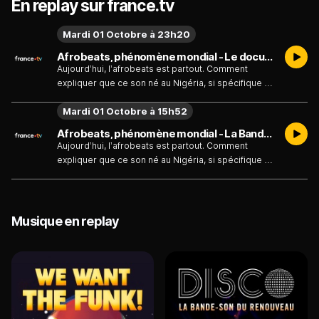
En replay sur france.tv
Mardi 01 Octobre à 23h20
Afrobeats, phénomène mondial - Le documentaire - Émission du mardi 1 octobre 2024
Aujourd’hui, l’afrobeats est partout. Comment
expliquer que ce son né au Nigéria, si spécifique et
original, ait réussi à conquérir le monde en à peine
Mardi 01 Octobre à 15h52
dix ans ? Afrobeats : phénomène mondial part à la
recherche de la recette magique derrière ce
Afrobeats, phénomène mondial - La Bande annonce - Émission du mardi 1 octobre 2024
nouveau genre musical. Une enquête où se des
Aujourd’hui, l’afrobeats est partout. Comment
expliquer que ce son né au Nigéria, si spécifique et
original, ait réussi à conquérir le monde en à peine
dix ans ? Afrobeats : phénomène mondial part à la
recherche de la recette magique derrière ce
nouveau genre musical. Une enquête où se
Musique en replay
dessine le portrait d’une musique et d’une
jeunesse globalisée propre à notre époque.