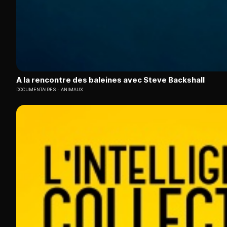
A la rencontre des baleines avec Steve Backshall
DOCUMENTAIRES
ANIMAUX