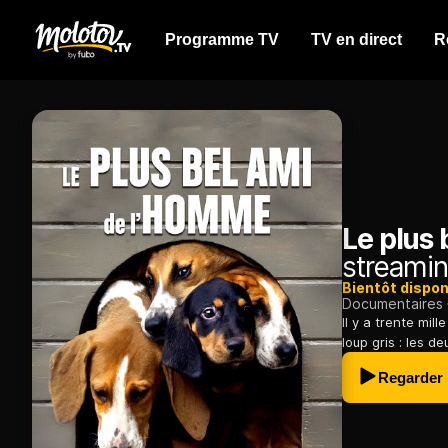
Programme TV
TV en direct
R
Le plus 
streamin
Bientôt dispon
Documentaires
Il y a trente mil
loup gris : les 
Regarder