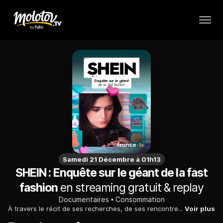
Samedi 21 Décembre à 01h13
SHEIN : Enquête sur le géant de la fast
fashion
en streaming gratuit & replay
Documentaires
Consommation
À travers le récit de ses recherches, de ses rencontres et de ses expériences, Claire Latour, influenceuse, explore les dessous du géant de l’ultra fast fashion : Shein. Véritable coût écologique, qualité et toxicité des vêtements, techniques de vente, greenwashing ou encore les raisons d’un prix ultra bas, cette enquête inédite l’amène à questionner sa manière de consommer… mais aussi d’influencer.
Voir plus