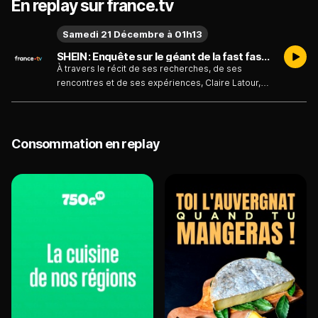
En replay sur france.tv
Samedi 21 Décembre à 01h13
SHEIN : Enquête sur le géant de la fast fashion - Le documentaire - Émission du samedi 21 décembre 2024
À travers le récit de ses recherches, de ses
rencontres et de ses expériences, Claire Latour,
influenceuse, explore les dessous du géant de
l’ultra fast fashion : Shein. Véritable coût
écologique, qualité et toxicité des vêtements,
techniques de vente, greenwashing ou encore les
Consommation en replay
raisons d’