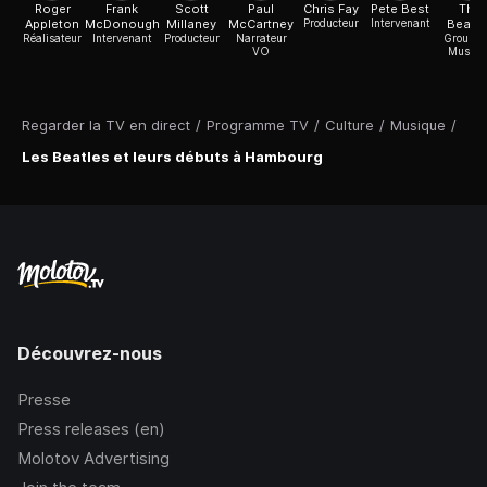
Roger
Frank
Scott
Paul
Chris Fay
Pete Best
The
Appleton
McDonough
Millaney
McCartney
Producteur
Intervenant
Beatle
Réalisateur
Intervenant
Producteur
Narrateur
Groupe 
VO
Musiqu
Regarder la TV en direct
/
Programme TV
/
Culture
/
Musique
/
Les Beatles et leurs débuts à Hambourg
Découvrez-nous
Presse
Press releases (en)
Molotov Advertising