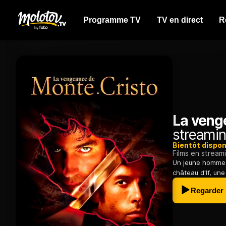
Programme TV
TV en direct
R
La veng
streamin
Bientôt dispon
Films en stream
Un jeune homme, 
château d'If, une
Regarder