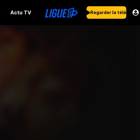
Actu TV
s
Regarder la télé