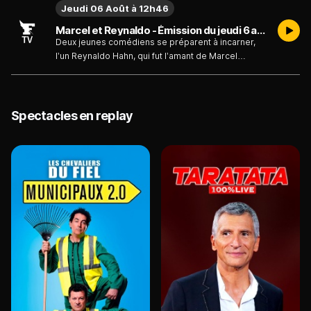
Jeudi 06 Août à 12h46
Marcel et Reynaldo - Émission du jeudi 6 août
Deux jeunes comédiens se préparent à incarner,
l’un Reynaldo Hahn, qui fut l’amant de Marcel
Proust, et ensuite son ami fidèle jusqu’à la mort, et
l’autre le cocher de celui-ci. Mais pour se mettre
dans la peau de leur personnage, ils doivent
découvrir et comprendre cette étrange intimité,
Spectacles en replay
qui a tellement inspiré l’auteur de "À la recherche
du temps perdu". Une plongée dans l’imaginaire de
deux grands artistes, rythmée par les plus beaux
airs composés par Reynaldo Hahn.