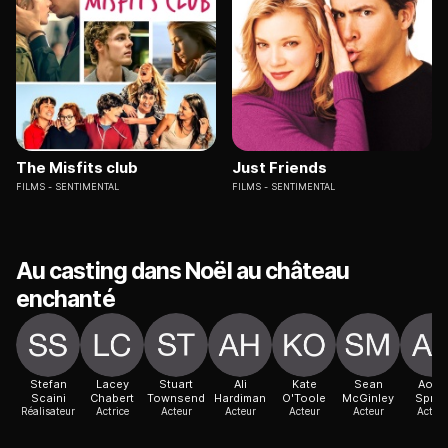
The Misfits club
Just Friends
FILMS
SENTIMENTAL
FILMS
SENTIMENTAL
Au casting dans Noël au château
enchanté
Stefan
Lacey
Stuart
Ali
Kate
Sean
Aoife
Scaini
Chabert
Townsend
Hardiman
O'Toole
McGinley
Sprat
Réalisateur
Actrice
Acteur
Acteur
Acteur
Acteur
Acteur