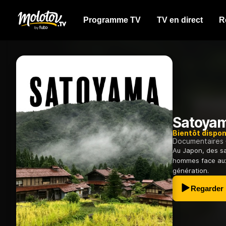
Programme TV
TV en direct
R
Satoya
Bientôt dispon
Documentaires
Au Japon, des sa
hommes face aux
génération.
Regarder