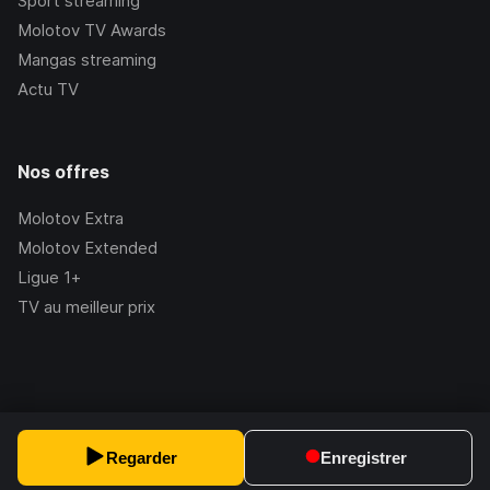
Sport streaming
Molotov TV Awards
Mangas streaming
Actu TV
Nos offres
Molotov Extra
Molotov Extended
Ligue 1+
TV au meilleur prix
©Molotov
2026
, Version:
2.228.1
Regarder
Enregistrer