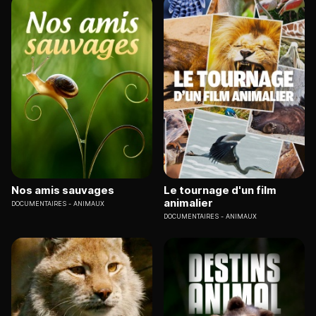
Nos amis sauvages
Le tournage d'un film
animalier
DOCUMENTAIRES
ANIMAUX
DOCUMENTAIRES
ANIMAUX