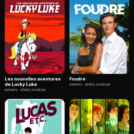
Les nouvelles aventures
Foudre
de Lucky Luke
ENFANTS
SÉRIES JEUNESSE
ENFANTS
SÉRIES JEUNESSE