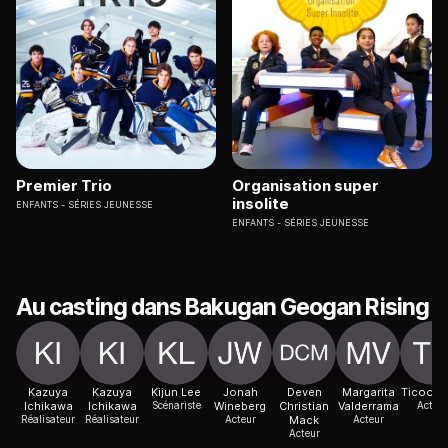
Premier Trio
Organisation super
insolite
ENFANTS
SÉRIES JEUNESSE
ENFANTS
SÉRIES JEUNESSE
Au casting dans Bakugan Geogan Rising
Kazuya
Kazuya
Kijun Lee
Jonah
Deven
Margarita
Ticoon 
Ichikawa
Ichikawa
Scénariste
Wineberg
Christian
Valderrama
Acteur
Réalisateur
Réalisateur
Acteur
Mack
Acteur
Acteur