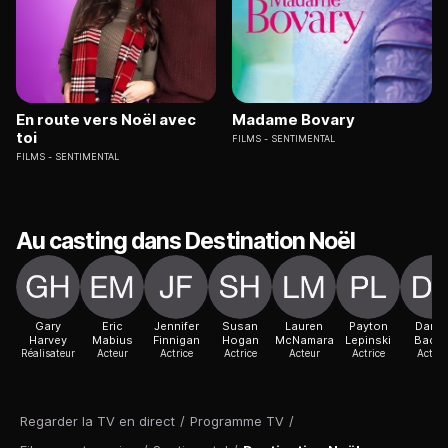
En route vers Noël avec
Madame Bovary
toi
FILMS
SENTIMENTAL
FILMS
SENTIMENTAL
Au casting dans Destination Noël
Gary
Eric
Jennifer
Susan
Lauren
Payton
Danie
Harvey
Mabius
Finnigan
Hogan
McNamara
Lepinski
Baco
Réalisateur
Acteur
Actrice
Actrice
Acteur
Actrice
Acteur
Regarder la TV en direct
/
Programme TV
/