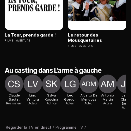
La Tour, prends garde !
Le retour des
Mousquetaires
FILMS
AVENTURE
FILMS
AVENTURE
Au casting dans L'arme à gauche
Claude
Lino
Sylva
Leo
Alberto De
Antonio
Jean-
Sautet
Ventura
Koscina
Gordon
Mendoza
Martin
Claud
Réalisateur
Acteur
Actrice
Acteur
Acteur
Acteur
Berc
Acteur
Regarder la TV en direct
/
Programme TV
/