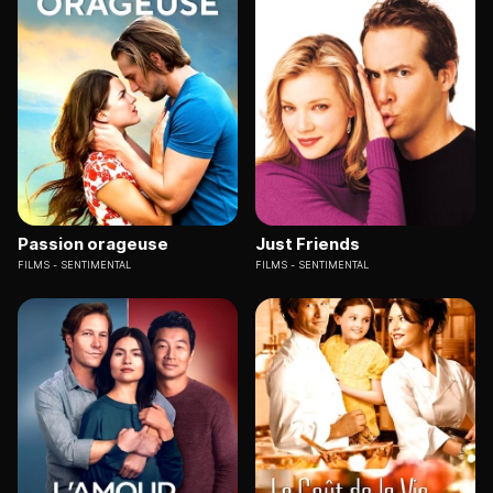
Passion orageuse
Just Friends
FILMS
SENTIMENTAL
FILMS
SENTIMENTAL