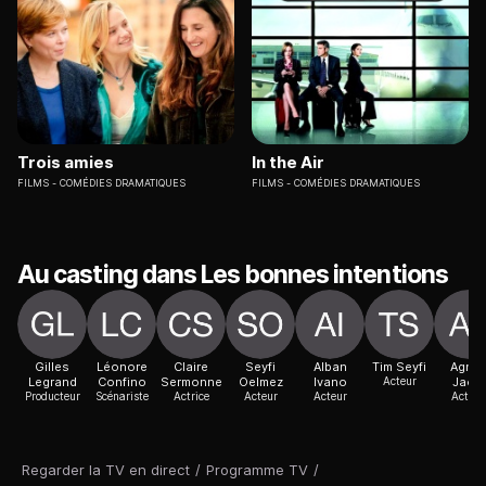
Trois amies
In the Air
FILMS
COMÉDIES DRAMATIQUES
FILMS
COMÉDIES DRAMATIQUES
Au casting dans Les bonnes intentions
Gilles
Léonore
Claire
Seyfi
Alban
Tim Seyfi
Agnè
Legrand
Confino
Sermonne
Oelmez
Ivano
Acteur
Jaoui
Producteur
Scénariste
Actrice
Acteur
Acteur
Actric
Regarder la TV en direct
/
Programme TV
/