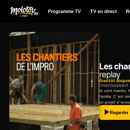
Programme TV
TV en direct
R
Les chan
replay
Bientôt dispon
Divertissement
Ils sont mariés,
famille. C´est dé
un projet d´enve
Regarder