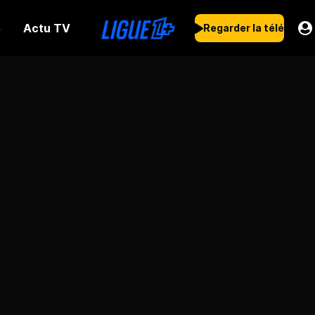
Actu TV
s
Regarder la télé