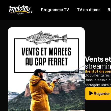
Programme TV
TV en direct
R
Vents e
streamin
Bientôt dispon
Documentaires
Dans le bassin d
partagent leurs 
Regarder