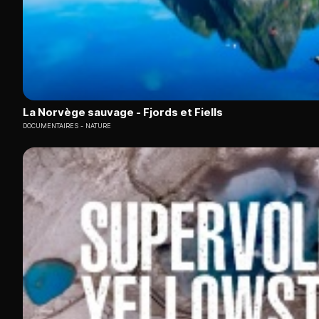
La Norvège sauvage - Fjords et Fiells
DOCUMENTAIRES
NATURE