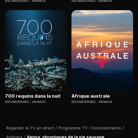
DOCUMENTAIRES
ANIMAUX
DOCUMENTAIRES
ANIMAUX
700 requins dans la nuit
Afrique australe
DOCUMENTAIRES
ANIMAUX
DOCUMENTAIRES
ANIMAUX
Regarder la TV en direct
/
Programme TV
/
Documentaires
/
Animaux
/
Kenya, chroniques de la vie sauvage