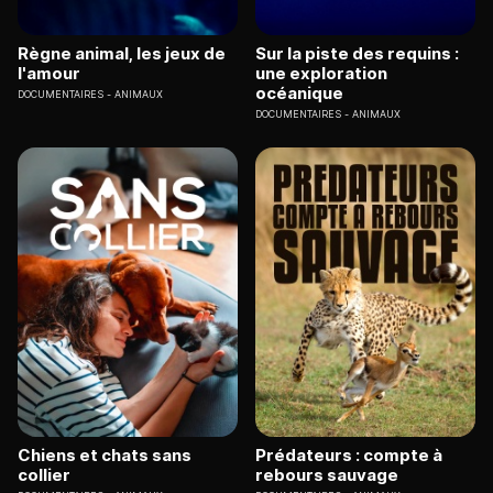
Règne animal, les jeux de
Sur la piste des requins :
l'amour
une exploration
océanique
DOCUMENTAIRES
ANIMAUX
DOCUMENTAIRES
ANIMAUX
Chiens et chats sans
Prédateurs : compte à
collier
rebours sauvage