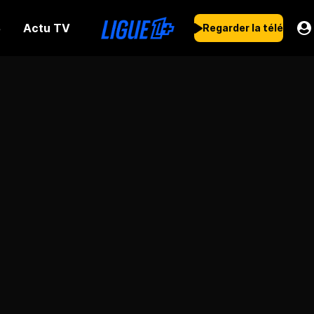
Actu TV
s
Regarder la télé