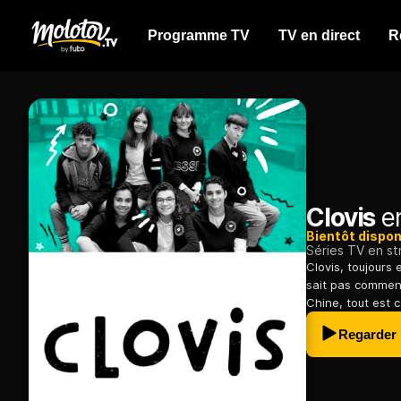
Programme TV
TV en direct
R
Clovis
en
Bientôt dispon
Séries TV en s
Clovis, toujours
sait pas comment
Chine, tout est 
Regarder