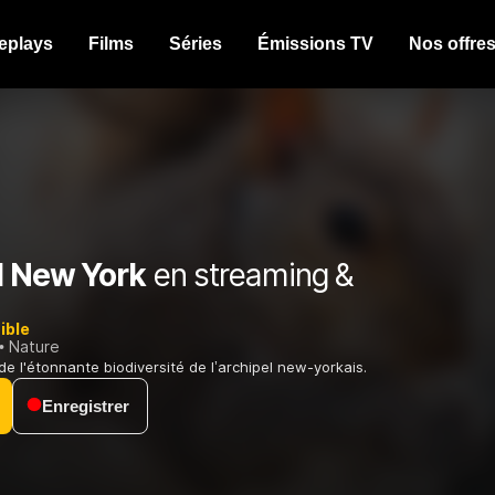
eplays
Films
Séries
Émissions TV
Nos offre
l New York
en streaming &
ible
Nature
de l'étonnante biodiversité de l’archipel new-yorkais.
Enregistrer