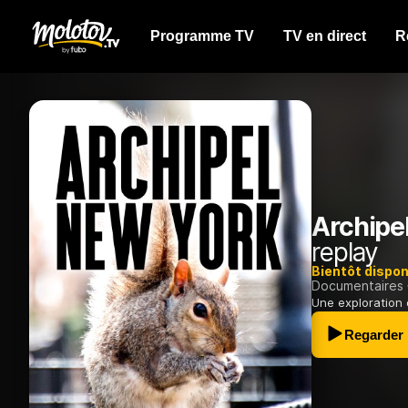
Programme TV
TV en direct
R
Archipe
replay
Bientôt dispon
Documentaires
Une exploration 
Regarder