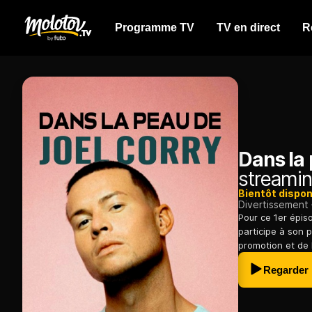
Programme TV
TV en direct
R
Dans la 
streamin
Bientôt dispon
Divertissement
Pour ce 1er épis
participe à son p
promotion et de l
Regarder