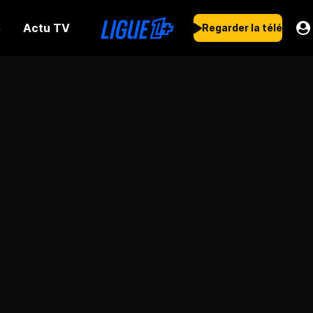
Actu TV
s
Regarder la télé