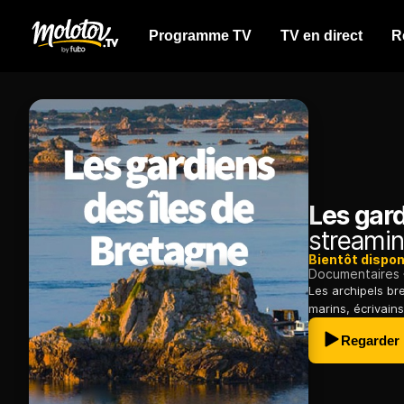
Programme TV
TV en direct
R
Les gard
streamin
Bientôt dispon
Documentaires
Les archipels br
marins, écrivains
Regarder