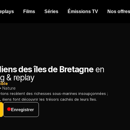
eplays
Films
Séries
Émissions TV
Nos offre
iens des îles de Bretagne
en
g & replay
ible
Nature
etons recèlent des richesses sous-marines insoupçonnées ;
, iliens font découvrir les trésors cachés de leurs îles.
Enregistrer