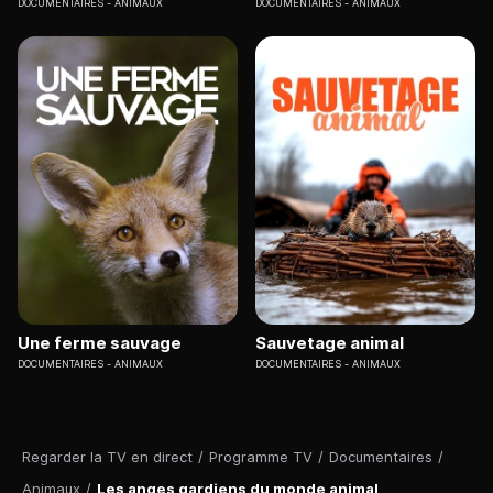
DOCUMENTAIRES
ANIMAUX
DOCUMENTAIRES
ANIMAUX
Une ferme sauvage
Sauvetage animal
DOCUMENTAIRES
ANIMAUX
DOCUMENTAIRES
ANIMAUX
Regarder la TV en direct
/
Programme TV
/
Documentaires
/
Animaux
/
Les anges gardiens du monde animal