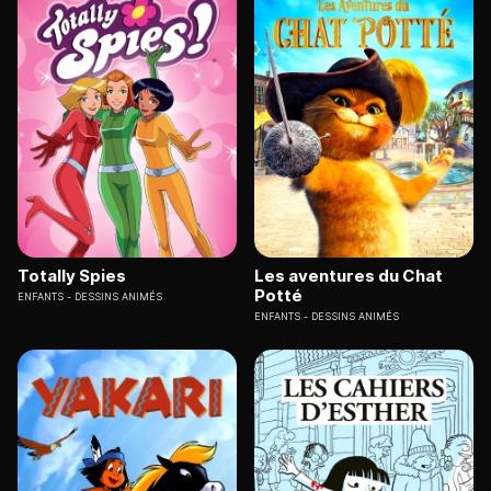
Totally Spies
Les aventures du Chat
Potté
ENFANTS
DESSINS ANIMÉS
ENFANTS
DESSINS ANIMÉS