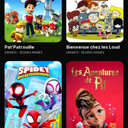
Pat'Patrouille
Bienvenue chez les Loud
ENFANTS
DESSINS ANIMÉS
ENFANTS
DESSINS ANIMÉS