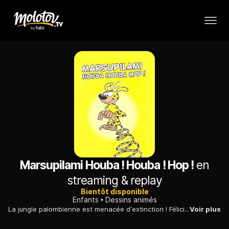
Marsupilami Houba ! Houba ! Hop !
en
streaming & replay
Bientôt disponible
Enfants
Dessins animés
La jungle palombienne est menacée d’extinction ! Félicia Devort, milliardaire excentrique, n’a qu’une idée en tête : tout raser pour construire une mégalopole en béton. Marsu et ses enfants, Bobo, Bibu et Bibi n’ont pas dit leur dernier mot
Voir plus