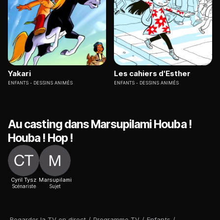
Yakari
Les cahiers d'Esther
ENFANTS
DESSINS ANIMÉS
ENFANTS
DESSINS ANIMÉS
Au casting dans Marsupilami Houba !
Houba ! Hop !
Cyril Tysz
Marsupilami
Scénariste
Sujet
Regarder la TV en direct
/
Programme TV
/
Enfants
/