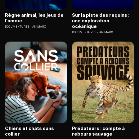
Règne animal, les jeux de
Sur la piste des requins :
l'amour
une exploration
océanique
DOCUMENTAIRES
ANIMAUX
DOCUMENTAIRES
ANIMAUX
Chiens et chats sans
Prédateurs : compte à
collier
rebours sauvage