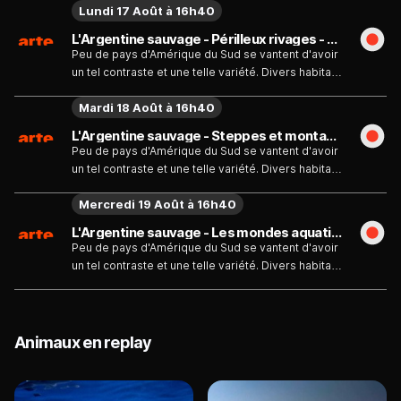
Lundi 17 Août à 16h40
L'Argentine sauvage - Périlleux rivages - Émission du lundi 17 août
Peu de pays d'Amérique du Sud se vantent d'avoir
un tel contraste et une telle variété. Divers habitats
tels que la sombre steppe de Patagonie, les
Mardi 18 Août à 16h40
sommets enneigés des Andes, les marais salants,
la forêt tropicale luxuriante autour des chutes
L'Argentine sauvage - Steppes et montagnes - Émission du mardi 18 août
d'Iguazu, les marais humides d'Ibera et les prairies
Peu de pays d'Amérique du Sud se vantent d'avoir
de la Pampa abritent une étonnante faune - des
un tel contraste et une telle variété. Divers habitats
pingouins, baleines et phoques aux condors,
tels que la sombre steppe de Patagonie, les
tatous et guanacos.
Mercredi 19 Août à 16h40
sommets enneigés des Andes, les marais salants,
la forêt tropicale luxuriante autour des chutes
L'Argentine sauvage - Les mondes aquatiques - Émission du mercredi 19 août
d'Iguazu, les marais humides d'Ibera et les prairies
Peu de pays d'Amérique du Sud se vantent d'avoir
de la Pampa abritent une étonnante faune - des
un tel contraste et une telle variété. Divers habitats
pingouins, baleines et phoques aux condors,
tels que la sombre steppe de Patagonie, les
tatous et guanacos.
sommets enneigés des Andes, les marais salants,
la forêt tropicale luxuriante autour des chutes
d'Iguazu, les marais humides d'Ibera et les prairies
Animaux en replay
de la Pampa abritent une étonnante faune - des
pingouins, baleines et phoques aux condors,
tatous et guanacos.