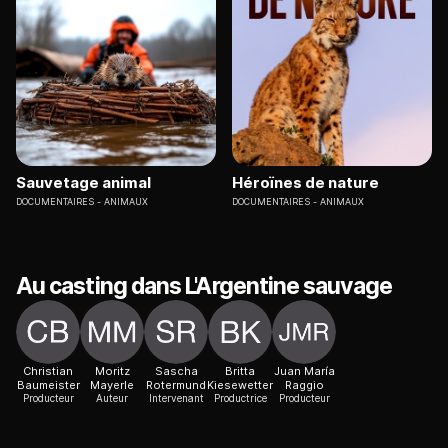
Sauvetage animal
Héroïnes de nature
DOCUMENTAIRES
ANIMAUX
DOCUMENTAIRES
ANIMAUX
Au casting dans L'Argentine sauvage
Christian
Moritz
Sascha
Britta
Juan María
Baumeister
Mayerle
Rotermund
Kiesewetter
Raggio
Producteur
Auteur
Intervenant
Productrice
Producteur