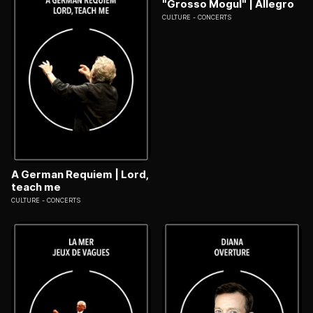
"Grosso Mogul" | Allegro
CULTURE
CONCERTS
A German Requiem | Lord,
teach me
CULTURE
CONCERTS