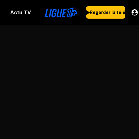
Actu TV
s
Regarder la télé