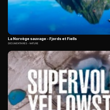
La Norvège sauvage - Fjords et Fiells
DOCUMENTAIRES
NATURE