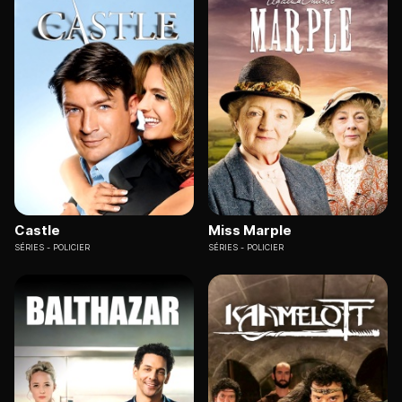
Séries TV internationales à binge-watcher en streaming
et replay
2026 est marquée par des séries internationales qui
captivent les spectateurs du monde entier. En tête
d'affiche, «
The Beast In Me
», thriller espagnol en 6
épisodes, s'impose comme la sensation du moment.
Cette création du « roi du thriller espagnol » est
unanimement saluée comme « probablement
la
meilleure série TV thriller de ces dernières années
».
Castle
Miss Marple
À ses côtés, «
Pluribus
», série de science-fiction,
SÉRIES
POLICIER
SÉRIES
POLICIER
explore un concept audacieux : un virus du « bonheur »
menace l'humanité et c'est à la personne la plus misérable
du monde que revient la tâche de sauver l'espèce
humaine. Cette
création du même réalisateur que les
séries cultes « Breaking Bad » et « Better Call Saul »
promet une expérience télévisuelle unique.
Ne manquez pas non plus « La liste terminale : L'ombre du