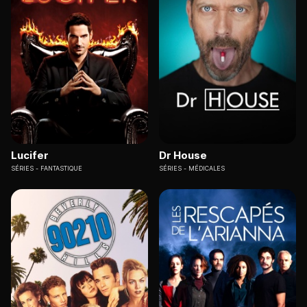
dynamiques familiales et les tensions romantiques avec
une sensibilité rare.
« Samuel, 18h30 » s'impose comme l'une des
propositions les plus originales de la chaîne. Cette
série
TV en streaming au format ultra-court
(environ cinq
minutes par épisode) propose une immersion dans le
quotidien d'un tournage à travers des plans-séquences
saisissants.
Arte propose également « Empathie », une
mini-série
Lucifer
Dr House
policière de quatre épisodes de 52 minutes,
qui se
SÉRIES
FANTASTIQUE
SÉRIES
MÉDICALES
distingue par son approche novatrice du genre et sa
réalisation impeccable.
Séries TV France 2, TF1, M6 : où et comment les regarder
en streaming ?
Les chaînes françaises proposent aujourd'hui un large
éventail de séries TV accessibles en streaming. Que vous
soyez amateur de thrillers haletants, de comédies