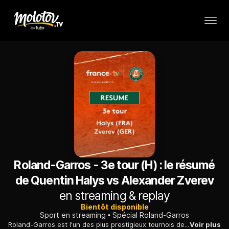
Roland-Garros - 3e tour (H) : le résumé
de Quentin Halys vs Alexander Zverev
en streaming & replay
Bientôt disponible
Sport en streaming
Spécial Roland-Garros
Roland-Garros est l'un des plus prestigieux tournois de tennis. Le tournoi de Roland-Garros a été créé en 1925. Avec l'Open d'Australie, Wimbledon et l'US Open, Roland-Garros est l'un des quatre tournois du Grand Chelem et le plus grand tournoi de la saison de tennis sur terre battue.
Voir plus