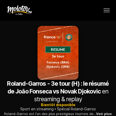
Roland-Garros - 3e tour (H) : le résumé
de João Fonseca vs Novak Djokovic
en
streaming & replay
Bientôt disponible
Sport en streaming
Spécial Roland-Garros
Roland-Garros est l'un des plus prestigieux tournois de tennis. Le tournoi de Roland-Garros a été créé en 1925. Avec l'Open d'Australie, Wimbledon et l'US Open, Roland-Garros est l'un des quatre tournois du Grand Chelem et le plus grand tournoi de la saison de tennis sur terre battue.
Voir plus