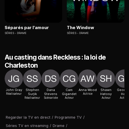
Séparés par l'amour
The Window
SÉRIES
DRAME
SÉRIES
DRAME
Au casting dans Reckless : la loi de
Charleston
John Gray
Stephen
Dana
Cam
Anna Wood
Shawn
Georgi
Réalisateur
Surjik
Stevens
Gigandet
Actrice
Hatosy
Haig
Réalisateur
Scénariste
Acteur
Acteur
Actric
Regarder la TV en direct
/
Programme TV
/
Séries TV en streaming
/
Drame
/