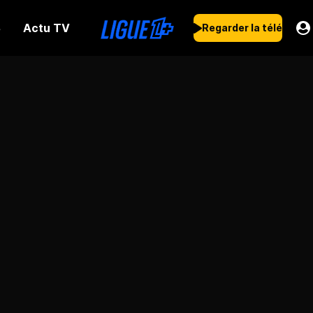
Actu TV
s
Regarder la télé