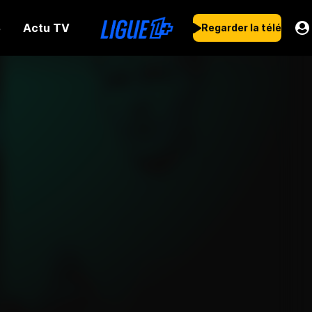
Actu TV
s
Regarder la télé