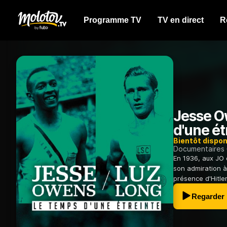
Programme TV
TV en direct
R
Jesse O
d'une ét
Bientôt dispon
Documentaires
En 1936, aux JO 
son admiration 
présence d'Hitler
Regarder