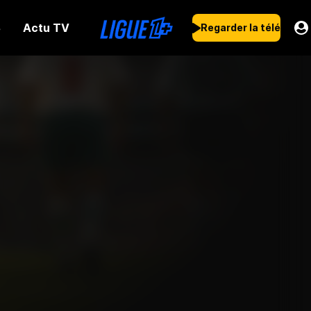
Actu TV
s
Regarder la télé