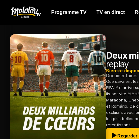
Programme TV
TV en direct
R
Deux mi
replay
Bientôt dispon
Documentaires
Que savaient les
FIFA™ n'arrive s
ils ont vite été
Maradona, Gheor
et Romário. Ce 
exclusifs avec l
les plus belles 
retentissant.
Regarder