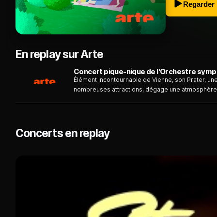
Regarder
En replay sur Arte
Élément incontournable de Vienne, son Prater, un
nombreuses attractions, dégage une atmosphère to
juillet 2022, l’orchestre symphonique de la ville av
grâce à un concert en plein air, accompagnant sou
solistes de renom, à l’instar de la soprano allema
baryton autrichien Daniel Schmutzhard. Si le con
Concerts en replay
alerte météorologique, la répétition générale, fil
suspendu. Programme : Franz Lehár, "Meine Li