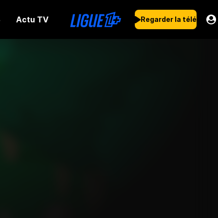
Actu TV
s
Regarder la télé