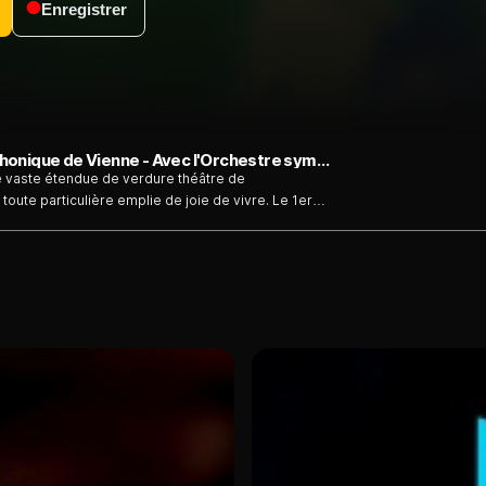
Enregistrer
Concert pique-nique de l'Orchestre symphonique de Vienne - Avec l'Orchestre symphonique de Vienne - Émission du dimanche 2 août
e vaste étendue de verdure théâtre de
ute particulière emplie de joie de vivre. Le 1er
ait prévu d’enrichir encore le charme estival du lieu
s la baguette du chef allemand Dirk Kaftan des
nde Nikola Hillebrand, au timbre lumineux, et du
cert a malheureusement été annulé en raison d’une
mée, nous fait bénéficier de ce moment musical...
ppen, sie küssen so heiß" (Giuditta)