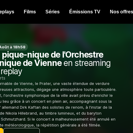
eplays
Films
Séries
Émissions TV
Nos offre
Août à 18h58
 pique-nique de l'Orchestre
ique de Vienne
en streaming
 replay
rts
rnable de Vienne, le Prater, une vaste étendue de verdure
euses attractions, dégage une atmosphère toute particulière.
22, l'orchestre symphonique de la ville avait prévu d'enrichir le
u lieu grâce à un concert en plein air, accompagnant sous la
 allemand Dirk Kaftan des solistes de renom, à l'instar de la
e Nikola Hillebrand, au timbre lumineux, et du baryton
l Schmutzhard. Si le concert a malheureusement été annulé en
te météorologique, la répétition générale a été filmée.