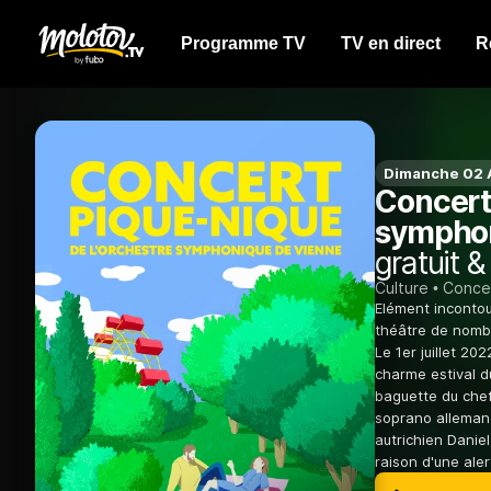
Programme TV
TV en direct
R
Dimanche 02 
Concert
symphon
gratuit &
Culture
Conce
Elément incontou
théâtre de nombr
Le 1er juillet 20
charme estival d
baguette du chef
soprano allemand
autrichien Danie
raison d'une aler