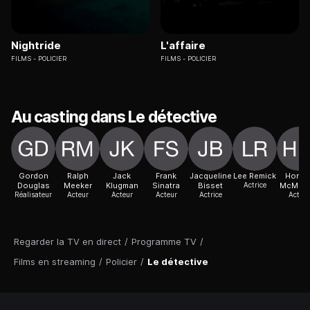
Nightride
L'affaire
FILMS
POLICIER
FILMS
POLICIER
Au casting dans Le détective
Gordon
Ralph
Jack
Frank
Jacqueline
Lee Remick
Horac
Douglas
Meeker
Klugman
Sinatra
Bisset
Actrice
McMah
Réalisateur
Acteur
Acteur
Acteur
Actrice
Acteur
Regarder la TV en direct
/
Programme TV
/
Films en streaming
/
Policier
/
Le détective