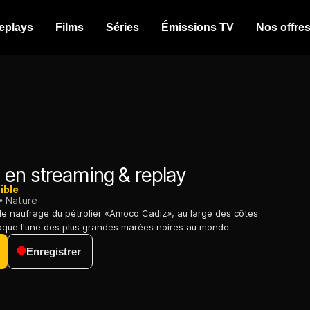
eplays
Films
Séries
Émissions TV
Nos offre
o
en streaming & replay
ible
Nature
le naufrage du pétrolier «Amoco Cadiz», au large des côtes
oque l'une des plus grandes marées noires au monde.
Enregistrer