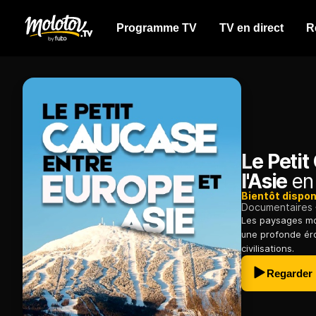
Programme TV
TV en direct
R
Le Petit
l'Asie
en 
Bientôt dispon
Documentaires
Les paysages mo
une profonde éros
civilisations.
Regarder