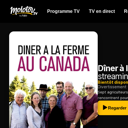
Programme TV
TV en direct
R
Dîner à
streamin
Bientôt dispon
Divertissement
Sept agriculteur
rencontrent pour
Regarder