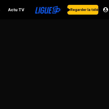
Actu TV
s
Regarder la télé