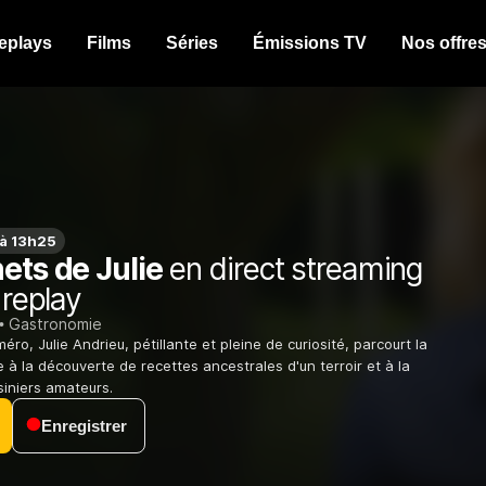
eplays
Films
Séries
Émissions TV
Nos offre
 à 13h25
ets de Julie
en direct streaming
 replay
Gastronomie
o, Julie Andrieu, pétillante et pleine de curiosité, parcourt la
 à la découverte de recettes ancestrales d'un terroir et à la
siniers amateurs.
Enregistrer