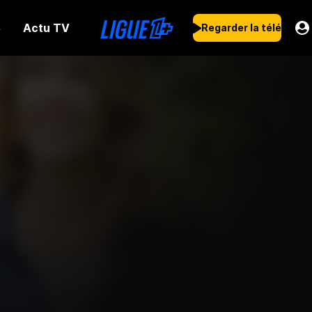
Actu TV
s
Regarder la télé