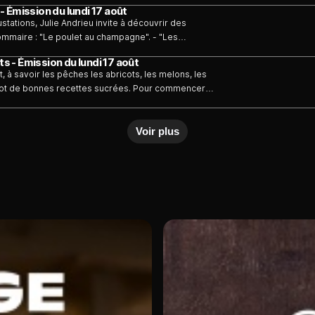
 - Émission du lundi 17 août
tions, Julie Andrieu invite à découvrir des
sommaire : "Le poulet au champagne". - "Les
ts - Émission du lundi 17 août
ût, à savoir les pêches les abricots, les melons, les
ur lot de bonnes recettes sucrées. Pour commencer
r et goûter la célèbre myrtille sauvage. En fin
naud Donckele pour tenter de lui arracher une
Voir plus