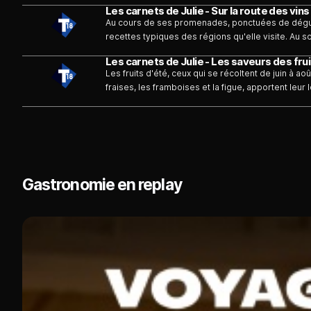
Les carnets de Julie - Sur la route des vins
Au cours de ses promenades, ponctuées de dégusta
recettes typiques des régions qu'elle visite. Au 
maquereaux marinés". - "Le moelleux au muscat".
Les carnets de Julie - Les saveurs des frui
Les fruits d'été, ceux qui se récoltent de juin à ao
fraises, les framboises et la figue, apportent le
ce périple fruitier, direction l'Ardèche pour cueilli
d'émission, Julie a donné rendez-vous au chef Ar
recette.
Gastronomie en replay