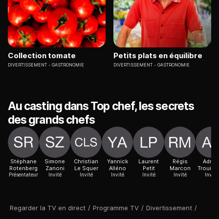
Collection tomate
Petits plats en équilibre
DIVERTISSEMENT
GASTRONOMIE
DIVERTISSEMENT
GASTRONOMIE
Au casting dans Top chef, les secrets
des grands chefs
Stéphane
Simone
Christian
Yannick
Laurent
Régis
Adrie
Rotenberg
Zanoni
Le Squer
Alléno
Petit
Marcon
Trouill
Présentateur
Invité
Invité
Invité
Invité
Invité
Invité
Regarder la TV en direct
/
Programme TV
/
Divertissement
/