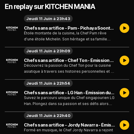
En replay sur KITCHEN MANIA
Jeudi 11 Juin à 23h43
Chefs sans artifice - Pam - Pichaya Soontornyanakij - Émission du jeudi 11 juin
Étoile montante de la cuisine, la Chef Pam rêve
d’une étoile Michelin. Son héritage et sa famille
transparaissent dans ses plats et son style.
Jeudi 11 Juin à 23h09
Découvrez comment elle allie tradition et
modernité dans son restaurant et comment elle a
Chefs sans artifice - Chef Ton - Émission du jeudi 11 juin
travaillé sans relâche pour atteindre son rêve.
Découvrez la passion du Chef Ton pour la cuisine
asiatique à travers ses histoires personnelles et sa
carrière culinaire, mêlant tradition et innovation
Jeudi 11 Juin à 22h54
pour devenir l'un des chefs les plus renommés
d'Asie et du monde.
Chefs sans artifice - LG Han - Émission du jeudi 11 juin
Suivez le parcours unique du Chef singapourien LG
Han. Plongez dans sa passion et ses défis alors
qu'il réinvente sans cesse ses créations et la
Jeudi 11 Juin à 22h40
cuisine moderne de Singapour.
Chefs sans artifice - Jordy Navarra - Émission du jeudi 11 juin
Formé en musique, le Chef Jordy Navarra a rejoint