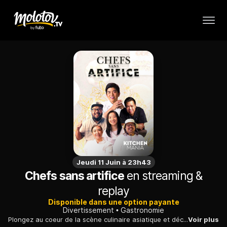
Jeudi 11 Juin à 23h43
Chefs sans artifice
en streaming &
replay
Disponible dans une option payante
Divertissement
Gastronomie
Plongez au coeur de la scène culinaire asiatique et découvrez les histoires de six de ses chefs les plus audacieux et les plus célèbres. Explorez leurs styles culinaires, leurs techniques innovantes et leurs parcours hétéroclites. Des rues animées de la ville aux villages recules, goutez à toutes les facettes et à la richesse de la cuisine asiatique.
Voir plus