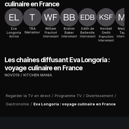
culinaire en France
Eva
TBA
William
Brahim
Edith de
Kendall
Marjor
Longoria
Réalisateur
Frachot
Baker
Belleville
Smith
Taylo
Actrice
Intervenant
Intervenant
Intervenant
Franchini
Interven
Intervenant
Les chaînes diffusant Eva Longoria :
voyage culinaire en France
NOVO19
KITCHEN MANIA
Regarder la TV en direct
/
Programme TV
/
Divertissement
/
Gastronomie
/
Eva Longoria : voyage culinaire en France