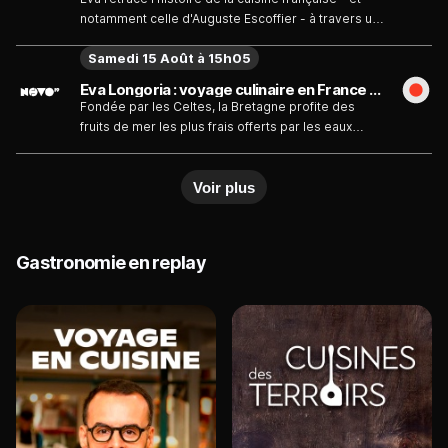
notamment celle d'Auguste Escoffier - à travers un
repas en sept plats servi à bord d'un bateau sur la
Samedi 15 Août à 15h05
Seine, en compagnie du chef Eric Ripert et de
l'autrice Lindsay Tramuta.
Eva Longoria : voyage culinaire en France - Bretagne - Émission du samedi 15 août
Fondée par les Celtes, la Bretagne profite des
fruits de mer les plus frais offerts par les eaux
sauvages qui l'entourent. Eva Longoria les
découvre.
Voir plus
Gastronomie en replay