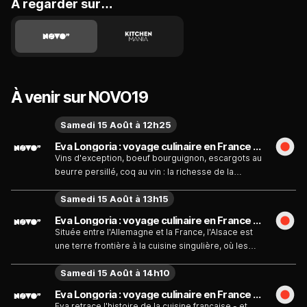
A regarder sur…
À venir sur NOVO19
Samedi 15 Août à 12h25
Eva Longoria : voyage culinaire en France - Bourgogne - Émission du samedi 15 août
Vins d'exception, boeuf bourguignon, escargots au
beurre persillé, coq au vin : la richesse de la
Bourgogne et son savoir-faire sont à l'origine de
Samedi 15 Août à 13h15
nombreux classiques culinaires.
Eva Longoria : voyage culinaire en France - Alsace - Émission du samedi 15 août
Située entre l'Allemagne et la France, l'Alsace est
une terre frontière à la cuisine singulière, où les
saucisses allemandes côtoient les cuisses de
Samedi 15 Août à 14h10
grenouilles françaises.
Eva Longoria : voyage culinaire en France - La France en sept plats - Émission du samedi 15 août
Eva retrace l'histoire de la cuisine française - et